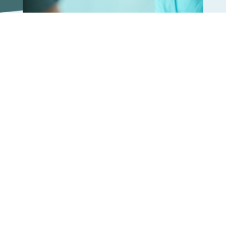

5
5
Clínica Médica RC
Tratamientos
Podología
Tus pies te
sostienen cada