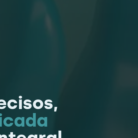
ecisos,
licada
ntegral.